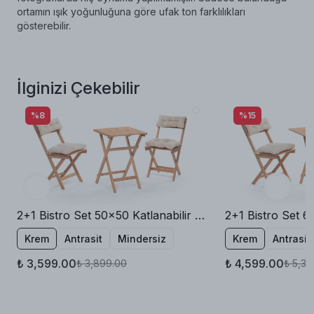
ortamın ışık yoğunluğuna göre ufak ton farklılıkları
gösterebilir.
İlginizi Çekebilir
%8
%15
2+1 Bistro Set 50x50 Katlanabilir Bahçe Balkon Masa Sandalye
Krem
Antrasit
Mindersiz
Krem
Antrasit
₺ 3,599.00
₺ 4,599.00
₺ 3,899.00
₺ 5,39