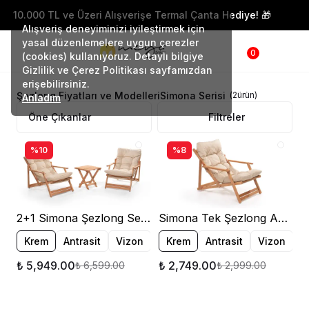
Üzeri Alışverişe Termal Çanta Hediye! 🎁
10.000 TL ve
Alışveriş deneyiminizi iyileştirmek için
yasal düzenlemelere uygun çerezler
0
(cookies) kullanıyoruz. Detaylı bilgiye
Gizlilik ve Çerez Politikası sayfamızdan
erişebilirsiniz.
Şezlong Fiyatları ve Modelleri
Simona Serisi
(
2
ürün
)
Anladım
Filtreler
%10
%8
2+1 Simona Şezlong Seti Ahşap Bahçe Balkon Teras Şezlong
Simona Tek Şezlong Ahşap Bahçe Balkon Teras Şezlong
Krem
Antrasit
Vizon
Krem
Antrasit
Vizon
₺ 5,949.00
₺ 2,749.00
₺ 6,599.00
₺ 2,999.00