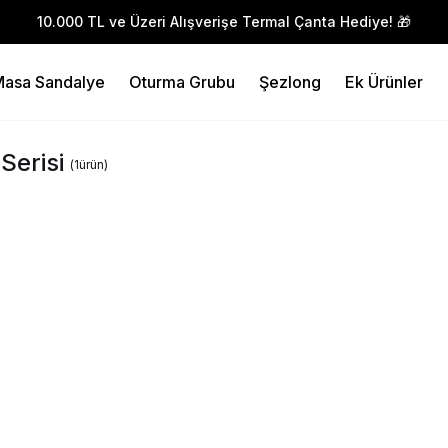
10.000 TL ve Üzeri Alışverişe Termal Çanta Hediye! 🎁
asa Sandalye
Oturma Grubu
Şezlong
Ek Ürünler
Serisi
(
1
ürün
)