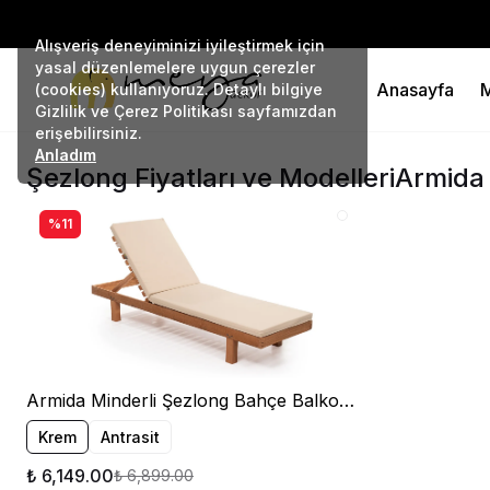
Alışveriş deneyiminizi iyileştirmek için
yasal düzenlemelere uygun çerezler
Anasayfa
M
(cookies) kullanıyoruz. Detaylı bilgiye
Gizlilik ve Çerez Politikası sayfamızdan
erişebilirsiniz.
Anladım
Şezlong Fiyatları ve Modelleri
Armida 
%11
Armida Minderli Şezlong Bahçe Balkon Teras Plaj Kafe Şezlongu
Krem
Antrasit
₺ 6,149.00
₺ 6,899.00