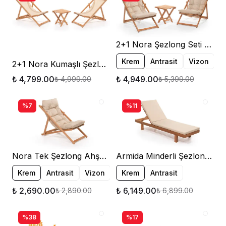
2+1 Nora Şezlong Seti Ahşap Bahçe Balkon Teras Şezlong
Krem
Antrasit
Vizon
2+1 Nora Kumaşlı Şezlong Set Krem Ahşap Katlanır Bahçe Şezlong
₺ 4,799.00
₺ 4,949.00
₺ 4,999.00
₺ 5,399.00
%7
%11
Nora Tek Şezlong Ahşap Bahçe Balkon Teras Şezlong
Armida Minderli Şezlong Bahçe Balkon Teras Plaj Kafe Şezlongu
Krem
Antrasit
Vizon
Krem
Antrasit
₺ 2,690.00
₺ 6,149.00
₺ 2,890.00
₺ 6,899.00
%38
%17