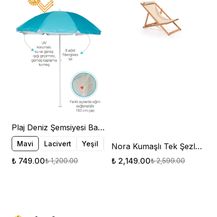
Plaj Deniz Şemsiyesi Bahçe Balkon Teras Şemsiyesi Bidonsuz
Mavi
Lacivert
Yeşil
Turuncu
Nora Kumaşlı Tek Şezlong Krem Ahşap Katlanır Bahçe Şezlong
₺ 749.00
₺ 2,149.00
₺ 1,200.00
₺ 2,599.00