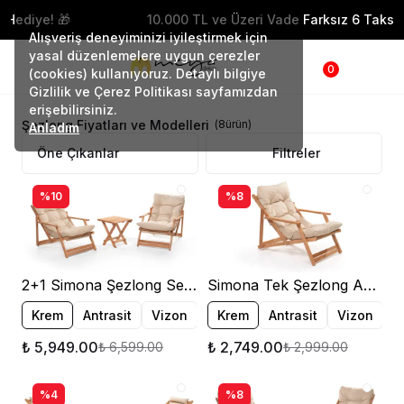
10.000 TL ve Üzeri Vade Farksız 6 Taksit! 🚨
Alışveriş deneyiminizi iyileştirmek için
yasal düzenlemelere uygun çerezler
0
(cookies) kullanıyoruz. Detaylı bilgiye
Gizlilik ve Çerez Politikası sayfamızdan
erişebilirsiniz.
Şezlong Fiyatları ve Modelleri
(
8
ürün
)
Anladım
Filtreler
%10
%8
2+1 Simona Şezlong Seti Ahşap Bahçe Balkon Teras Şezlong
Simona Tek Şezlong Ahşap Bahçe Balkon Teras Şezlong
Krem
Antrasit
Vizon
Krem
Antrasit
Vizon
₺ 5,949.00
₺ 2,749.00
₺ 6,599.00
₺ 2,999.00
%4
%8