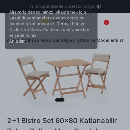
işlerde Ücretsiz Kargo! 📦
14 Gün İçi
Alışveriş deneyiminizi iyileştirmek için
yasal düzenlemelere uygun çerezler
0
(cookies) kullanıyoruz. Detaylı bilgiye
Gizlilik ve Çerez Politikası sayfamızdan
erişebilirsiniz.
Anasayfa
Ahşap Masa Sandalye Fiyatları ve Modelleri
Bistro 
Anladım
2+1 Bistro Set 60x80 Katlanabilir