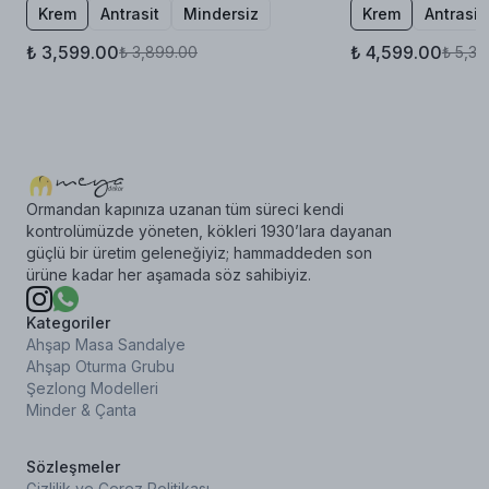
Krem
Antrasit
Mindersiz
Krem
Antrasit
₺ 3,599.00
₺ 4,599.00
₺ 3,899.00
₺ 5,39
Ormandan kapınıza uzanan tüm süreci kendi
kontrolümüzde yöneten, kökleri 1930’lara dayanan
güçlü bir üretim geleneğiyiz; hammaddeden son
ürüne kadar her aşamada söz sahibiyiz.
Kategoriler
Ahşap Masa Sandalye
Ahşap Oturma Grubu
Şezlong Modelleri
Minder & Çanta
Sözleşmeler
Gizlilik ve Çerez Politikası