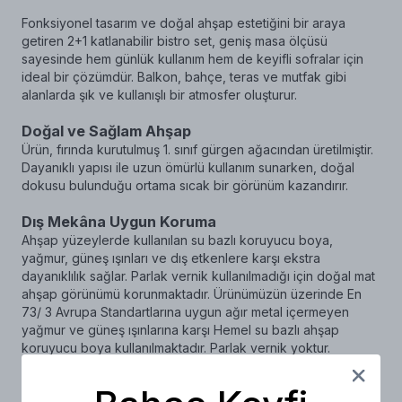
Fonksiyonel tasarım ve doğal ahşap estetiğini bir araya
getiren 2+1 katlanabilir bistro set, geniş masa ölçüsü
sayesinde hem günlük kullanım hem de keyifli sofralar için
ideal bir çözümdür. Balkon, bahçe, teras ve mutfak gibi
alanlarda şık ve kullanışlı bir atmosfer oluşturur.
Doğal ve Sağlam Ahşap
Ürün, fırında kurutulmuş 1. sınıf gürgen ağacından üretilmiştir.
Dayanıklı yapısı ile uzun ömürlü kullanım sunarken, doğal
dokusu bulunduğu ortama sıcak bir görünüm kazandırır.
Dış Mekâna Uygun Koruma
Ahşap yüzeylerde kullanılan su bazlı koruyucu boya,
yağmur, güneş ışınları ve dış etkenlere karşı ekstra
dayanıklılık sağlar. Parlak vernik kullanılmadığı için doğal mat
ahşap görünümü korunmaktadır. Ürünümüzün üzerinde En
73/ 3 Avrupa Standartlarına uygun ağır metal içermeyen
yağmur ve güneş ışınlarına karşı Hemel su bazlı ahşap
koruyucu boya kullanılmaktadır. Parlak vernik yoktur.
Katlanabilir ve Pratik Kullanım