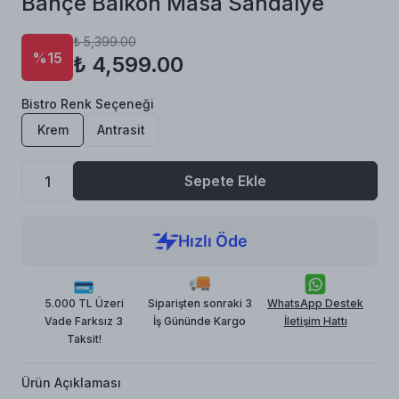
Bahçe Balkon Masa Sandalye
₺ 5,399.00
%15
₺ 4,599.00
Bistro Renk Seçeneği
Krem
Antrasit
Sepete Ekle
5.000 TL Üzeri
Siparişten sonraki 3
WhatsApp Destek
Vade Farksız 3
İş Gününde Kargo
İletişim Hattı
Taksit!
Ürün Açıklaması