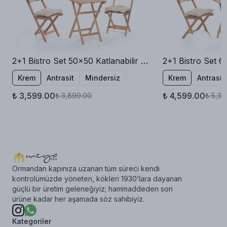
2+1 Bistro Set 50x50 Katlanabilir Bahçe Balkon Masa Sandalye
Krem
Antrasit
Mindersiz
Krem
Antrasit
₺ 3,599.00
₺ 4,599.00
₺ 3,899.00
₺ 5,39
Ormandan kapınıza uzanan tüm süreci kendi
kontrolümüzde yöneten, kökleri 1930’lara dayanan
güçlü bir üretim geleneğiyiz; hammaddeden son
ürüne kadar her aşamada söz sahibiyiz.
Kategoriler