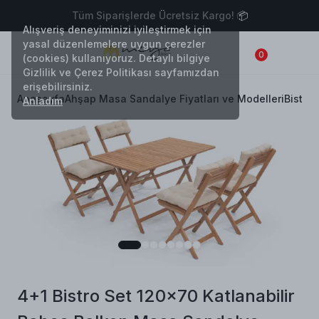
Tüm Siparişlerde Ücretsiz Kargo! 📦
Alışveriş deneyiminizi iyileştirmek için
yasal düzenlemelere uygun çerezler
0
(cookies) kullanıyoruz. Detaylı bilgiye
Gizlilik ve Çerez Politikası sayfamızdan
erişebilirsiniz.
Anasayfa
Ahşap Masa Sandalye Fiyatları ve Modelleri
Bistro 
Anladım
4+1 Bistro Set 120x70 Katlanabilir