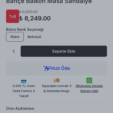
Bahçe Balkon Masa Sandalye
₺ 9,000.00
%8
₺ 8,249.00
Bistro Renk Seçeneği
Krem
Antrasit
Sepete Ekle
5.000 TL Üzeri
Siparişten sonraki 3
WhatsApp Destek
Vade Farksız 3
İş Gününde Kargo
İletişim Hattı
Taksit!
Ürün Açıklaması