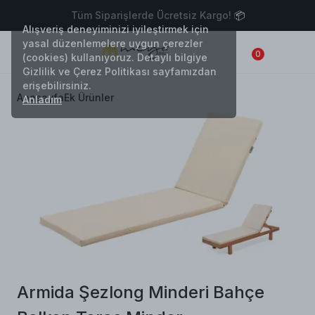
Tüm Siparişlerde Ücretsiz Kargo! 📦
Alışveriş deneyiminizi iyileştirmek için
yasal düzenlemelere uygun çerezler
0
(cookies) kullanıyoruz. Detaylı bilgiye
Gizlilik ve Çerez Politikası sayfamızdan
erişebilirsiniz.
Anasayfa
Ek Ürünler
Anladım
Armida Şezlong Minderi Bahçe