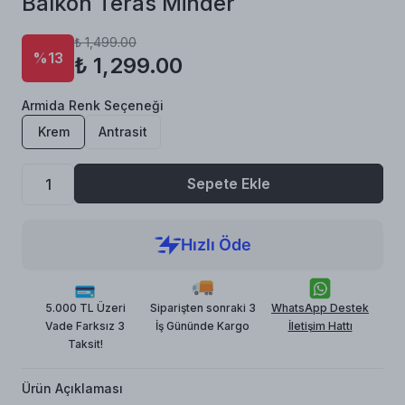
Balkon Teras Minder
₺ 1,499.00
%13
₺ 1,299.00
Armida Renk Seçeneği
Krem
Antrasit
Sepete Ekle
5.000 TL Üzeri
Siparişten sonraki 3
WhatsApp Destek
Vade Farksız 3
İş Gününde Kargo
İletişim Hattı
Taksit!
Ürün Açıklaması