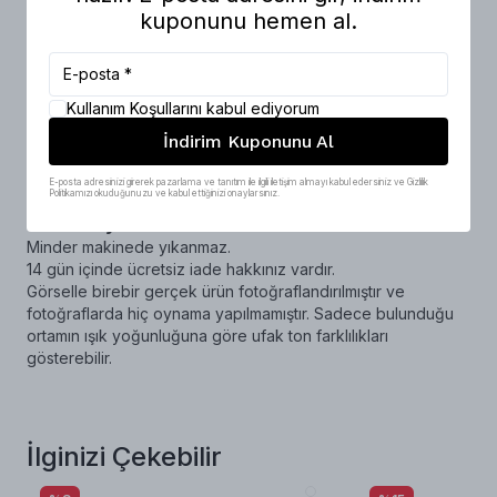
oturumlarda konfor sağlar. Formunu koruyan yapısı,
kuponunu hemen al.
kullanıcıların rahatlığını artırarak, dinlenme anlarını daha
keyifli hale getirir.
Ürün Ölçüleri
Kullanım Koşullarını kabul ediyorum
En: 55 cm
Boy: 180 cm
İndirim Kuponunu Al
Kalınlık: 5 cm
32 dns sünger
E-posta adresinizi girerek pazarlama ve tanıtım ile ilgili iletişim almayı kabul edersiniz ve Gizlilik
Politikamızı okuduğunuzu ve kabul ettiğinizi onaylarsınız.
Minder 5 cm kalınlığındadır.
Önemli Uyarılar
Minder makinede yıkanmaz.
14 gün içinde ücretsiz iade hakkınız vardır.
Görselle birebir gerçek ürün fotoğraflandırılmıştır ve
fotoğraflarda hiç oynama yapılmamıştır. Sadece bulunduğu
ortamın ışık yoğunluğuna göre ufak ton farklılıkları
gösterebilir.
İlginizi Çekebilir