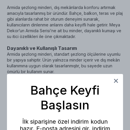
Armida şezlong minderi, dış mekânlarda konforu artırmak
amacıyla tasarlanmış bir üründür. Bahçe, balkon, teras ve plaj
gibi alanlarda rahat bir oturum deneyimi sunarak,
kullanıcıların dinlenme anlarını daha keyifli hale getirir. Meya
Dekor’un Armida Serisi’ne ait bu minder, dayanıklı kumaşı ve
su itici özellikleri ile öne çıkmaktadır.
Dayanıklı ve Kullanışlı Tasarım
Armida şezlong minderi, standart şezlong ölçülerine uyumlu
bir yapıya sahiptir. Ürün yalnızca minder içerir ve dış mekân
kullanımına uygun olarak tasarlanmıştır, bu sayede uzun
ömürlü bir kullanım sunar.
Su İtici ve Kolay Temizlik
Bahçe Keyfi
Su itici kumaş yapısı, dış etkenlere karşı dayanıklılık sağlar.
Fermuarlı kılıfı sayesinde kolayca çıkarılabilir ve makinede
Başlasın
yıkanabilir, bu da temizlik işlemlerini son derece pratik hale
getirir.
Konforlu İç Dolgu
İlk siparişine özel indirim kodun
Kaliteli sünger ile doldurulmuş olan minder, uzun süreli
hazır. E-posta adresini gir, indirim