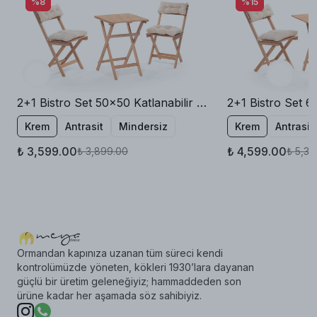
%8
%15
2+1 Bistro Set 50x50 Katlanabilir Bahçe Balkon Masa Sandalye
Krem
Antrasit
Mindersiz
Krem
Antrasit
₺ 3,599.00
₺ 4,599.00
₺ 3,899.00
₺ 5,39
Ormandan kapınıza uzanan tüm süreci kendi
kontrolümüzde yöneten, kökleri 1930’lara dayanan
güçlü bir üretim geleneğiyiz; hammaddeden son
ürüne kadar her aşamada söz sahibiyiz.