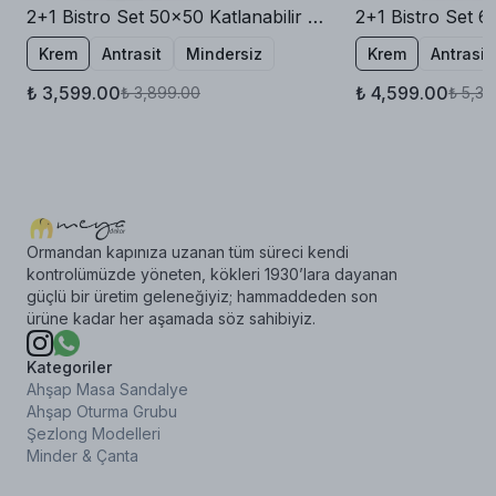
2+1 Bistro Set 50x50 Katlanabilir Bahçe Balkon Masa Sandalye
Krem
Antrasit
Mindersiz
Krem
Antrasit
₺ 3,599.00
₺ 4,599.00
₺ 3,899.00
₺ 5,39
Ormandan kapınıza uzanan tüm süreci kendi
kontrolümüzde yöneten, kökleri 1930’lara dayanan
güçlü bir üretim geleneğiyiz; hammaddeden son
ürüne kadar her aşamada söz sahibiyiz.
Kategoriler
Ahşap Masa Sandalye
Ahşap Oturma Grubu
Şezlong Modelleri
Minder & Çanta