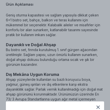
Ürün Açıklaması
Geniş oturma kapasitesi ve sağlam yapısıyla dikkat çeken
6+1 bistro set, bahçe, balkon ve teras kullanımı için
mükemmel bir seçenektir. Kalabalık aileler ve misafirler için
konforlu bir alan sunarken, katlanabilir tasarımı sayesinde
pratik bir kullanım imkanı sağlar.
Dayanıklı ve Doğal Ahşap
Bu bistro set, fırında kurutulmuş 1. sınıf gürgen ağacından
üretilmiştir. Sağlam yapısı, uzun ömürlü kullanım sunarken,
doğal ahşap dokusu bulunduğu ortama sıcak ve şık bir
görünüm kazandırır.
Dış Mekâna Uygun Koruma
Ahşap yüzeylerde kullanılan su bazlı koruyucu boya,
yağmur, güneş ışınları ve dış etkenlere karşı ekstra
dayanıklılık sağlar. Parlak vernik kullanılmadığı için doğal mat
ahşap görünümü korunmaktadır. Ürünümüzün üzerinde En
73/ 3 Avrupa Standartlarına uygun ağır metal içermeyen
yağmur ve güneş ışınlarına karşı Hemel su bazlı ahşap
koruyucu boya kullanılmaktadır. Parlak vernik yoktur.