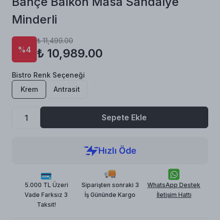
Bahçe Balkon Masa Sandalye
Minderli
₺ 11,499.00
%4
₺ 10,989.00
Bistro Renk Seçeneği
Krem
Antrasit
Sepete Ekle
5.000 TL Üzeri
Siparişten sonraki 3
WhatsApp Destek
Vade Farksız 3
İş Gününde Kargo
İletişim Hattı
Taksit!