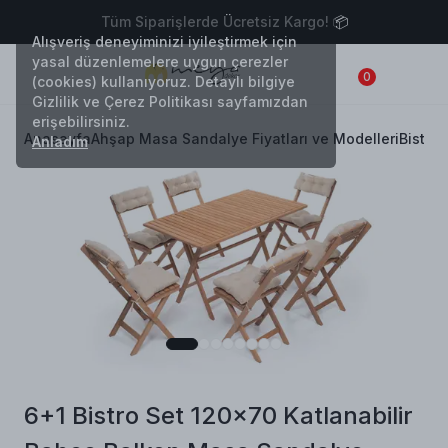
işlerde Ücretsiz Kargo! 📦
14 Gün İçi
Alışveriş deneyiminizi iyileştirmek için
yasal düzenlemelere uygun çerezler
0
(cookies) kullanıyoruz. Detaylı bilgiye
Gizlilik ve Çerez Politikası sayfamızdan
erişebilirsiniz.
Anasayfa
Ahşap Masa Sandalye Fiyatları ve Modelleri
Bistro 
Anladım
6+1 Bistro Set 120x70 Katlanabilir