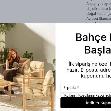
Ahşap yüzeyler
dış etkenlere ka
doğal mat ahş
Avrupa Standar
karşı Hemel su 
Bahçe 
Katlanabilir 
Masa ve sandal
hazırdır. İnce ç
Başla
çıtalar ile day
tasarrufu sağlar
İlk siparişine özel
Ürün Ölçüler
Masa: 120 x 70
hazır. E-posta adres
oturak genişliğ
kuponunu he
Minder Özell
Minderler sırt
makinede yıkana
Kullanım Koşullarını kabul e
İndirim Kupo
Kullanım Ala
Bahçe, balkon,