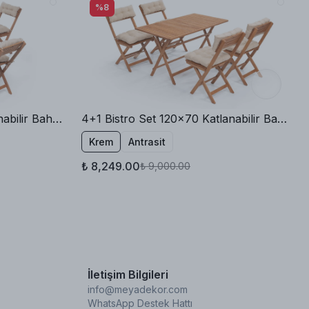
%8
4+1 Bistro Set 60x80 Katlanabilir Bahçe Balkon Masa Sandalye Minderli
4+1 Bistro Set 120x70 Katlanabilir Bahçe Balkon Masa Sandalye
Krem
Antrasit
₺ 8,249.00
₺ 9,000.00
İletişim Bilgileri
info@meyadekor.com
WhatsApp Destek Hattı