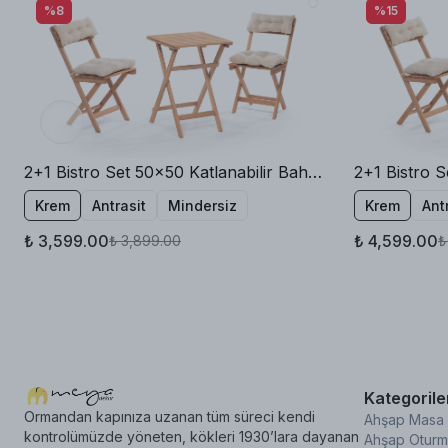
%8
%15
2+1 Bistro Set 50x50 Katlanabilir Bahçe Balkon Masa Sandalye
Krem
Antrasit
Mindersiz
Krem
Ant
₺ 3,599.00
₺ 4,599.00
₺ 3,899.00
₺
Kategorile
Ormandan kapınıza uzanan tüm süreci kendi
Ahşap Masa
kontrolümüzde yöneten, kökleri 1930’lara dayanan
Ahşap Oturm