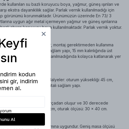
de kullanılan su bazlı koruyucu boya, yağmur, güneş ışınları ve
rşı ekstra dayanıklılık sağlar. Parlak vernik kullanılmadığı için
ap görünümü korunmaktadır. Ürünümüzün üzerinde En 73/ 3
tlarına uygun ağır metal içermeyen yağmur ve güneş ışınlarına
bazlı ahşap koruyucu boya kullanılmaktadır. Parlak vernik yoktur.
Keyfi
ve Kullanışlı Tasarım
yeler katlanabilir yapıdadır, montaj gerektirmeden kullanıma
ıta kullanılmadan üretilmiş sağlam yapı, 15 mm kalınlığında üst
sın
anıklı masa yüzeyi sunar. Kullanılmadığında kolayca katlanarak yer
.
 indirim kodun
i
 cm, yükseklik: 71 cm. Sandalyeler: oturum yüksekliği 45 cm,
ini gir, indirim
i 40 cm, derinlik 30 cm, 7 çitalı sağlam yapı.
men al.
ikleri
 ve oturak olmak üzere 2 parçadan oluşur ve 30 derecede
bilir. Sırt ölçüsü: 23 x 40 cm, oturak ölçüsü: 30 x 40 cm.
diyorum
nunu Al
nları
 teras ve dış mekân kullanımına uygundur. Geniş masa ölçüsü