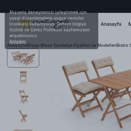
Alışveriş deneyiminizi iyileştirmek için
yasal düzenlemelere uygun çerezler
Anasayfa
M
(cookies) kullanıyoruz. Detaylı bilgiye
Gizlilik ve Çerez Politikası sayfamızdan
erişebilirsiniz.
Anladım
Anasayfa
Ahşap Masa Sandalye Fiyatları ve Modelleri
Bistro 