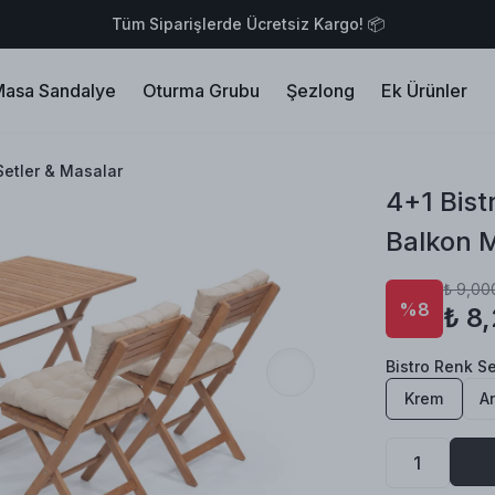
Tüm Siparişlerde Ücretsiz Kargo! 📦
asa Sandalye
Oturma Grubu
Şezlong
Ek Ürünler
Setler & Masalar
4+1 Bist
Balkon 
₺ 9,00
%8
₺ 8
Bistro Renk S
Krem
An