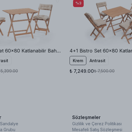
%3
2+1 Bistro Set 60x80 Katlanabilir Bahçe Balkon Masa Sandalye
rasit
Krem
Antrasit
₺ 7,249.00
 5,399.00
₺ 7,500.00
r
Sözleşmeler
 Sandalye
Gizlilik ve Çerez Politikası
a Grubu
Mesafeli Satış Sözleşmesi