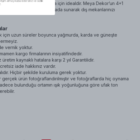
letişim almayı kabul edersiniz ve Gizlilik
kullanımı ve misafir ağırlama için idealdir. Meya Dekor’un 4+1
z.
tetik ve fonksiyonelliği bir arada sunarak dış mekanlarınızı
lar
 için uzun süreler boyunca yağmurda, karda ve güneşte
nermeyiz.
e vernik yoktur.
amamen kargo firmalarının insiyatifindedir.
üretim kaynaklı hatalara karşı 2 yıl Garantilidir.
cretsiz iade hakkınız vardır.
lıdır. Hiçbir şekilde kuruluma gerek yoktur.
r gerçek ürün fotoğraflandırılmıştır ve fotoğraflarda hiç oynama
 Sadece bulunduğu ortamın ışık yoğunluğuna göre ufak ton
erebilir.