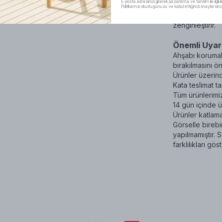
E-posta adresinizi girerek pazarlama ve tanıtım ile ilgili i
sayesinde aile 
Politikamızı okuduğunuzu ve kabul ettiğinizi onaylarsını
bistro seti, es
zenginleştirir.
Önemli Uyarı
Ahşabı korumak
bırakılmasını ö
Ürünler üzerind
Kata teslimat t
Tüm ürünlerimiz 
14 gün içinde ü
Ürünler katlama
Görselle birebi
yapılmamıştır.
farklılıkları göst