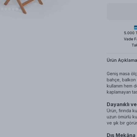
5.000 
Vade F
Tak
Ürün Açıklama
Geniş masa ölçü
bahçe, balkon 
kullanım hem de
kaplamayan tas
Dayanıklı v
Ürün, fırında ku
uzun ömürlü ku
ve şık bir görü
Dış Mekâna