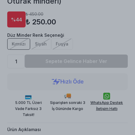
Oturak minderi)
₺ 450.00
%44
₺ 250.00
Düz Minder Renk Seçeneği
Kırmızı
Siyah
Fuşya
Sepete Gelince Haber Ver
5.000 TL Üzeri
Siparişten sonraki 3
WhatsApp Destek
Vade Farksız 3
İş Gününde Kargo
İletişim Hattı
Taksit!
Ürün Açıklaması