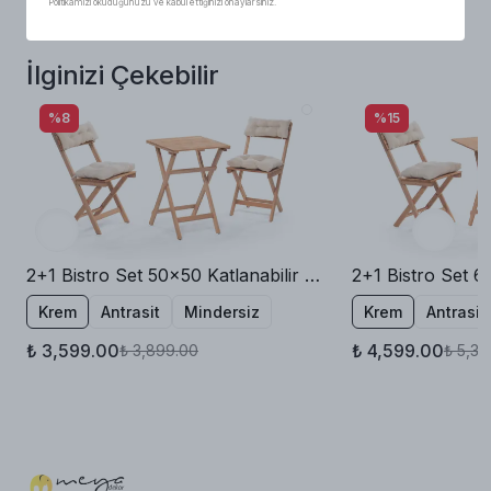
Politikamızı okuduğunuzu ve kabul ettiğinizi onaylarsınız.
İlginizi Çekebilir
%8
%15
2+1 Bistro Set 50x50 Katlanabilir Bahçe Balkon Masa Sandalye
Krem
Antrasit
Mindersiz
Krem
Antrasit
₺ 3,599.00
₺ 4,599.00
₺ 3,899.00
₺ 5,39