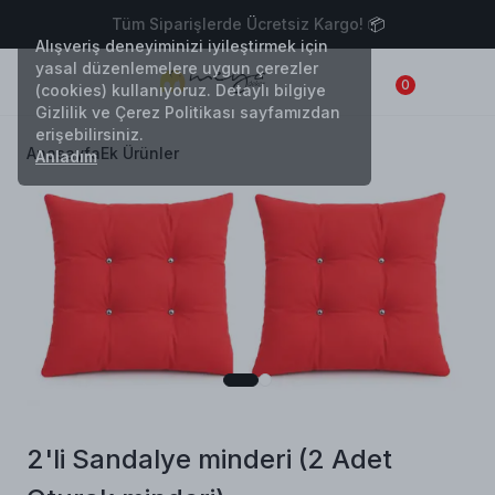
Tüm Siparişlerde Ücretsiz Kargo! 📦
Alışveriş deneyiminizi iyileştirmek için
yasal düzenlemelere uygun çerezler
0
(cookies) kullanıyoruz. Detaylı bilgiye
Gizlilik ve Çerez Politikası sayfamızdan
erişebilirsiniz.
Anasayfa
Ek Ürünler
Anladım
2'li Sandalye minderi (2 Adet